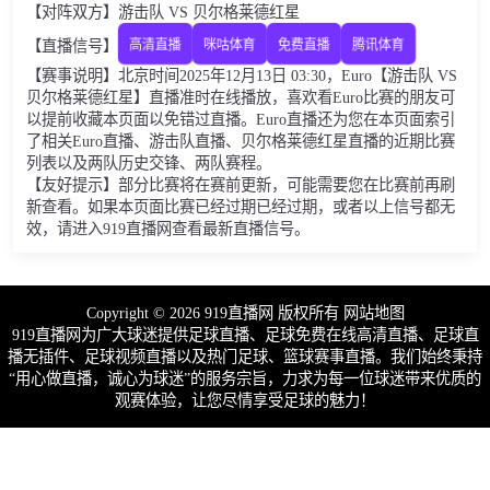
【对阵双方】游击队 VS 贝尔格莱德红星
【直播信号】
高清直播
咪咕体育
免费直播
腾讯体育
【赛事说明】北京时间2025年12月13日 03:30，Euro【游击队 VS
贝尔格莱德红星】直播准时在线播放，喜欢看Euro比赛的朋友可
以提前收藏本页面以免错过直播。Euro直播还为您在本页面索引
了相关Euro直播、游击队直播、贝尔格莱德红星直播的近期比赛
列表以及两队历史交锋、两队赛程。
【友好提示】部分比赛将在赛前更新，可能需要您在比赛前再刷
新查看。如果本页面比赛已经过期已经过期，或者以上信号都无
效，请进入919直播网查看最新直播信号。
Copyright © 2026 919直播网 版权所有
网站地图
919直播网为广大球迷提供足球直播、足球免费在线高清直播、足球直
播无插件、足球视频直播以及热门足球、篮球赛事直播。我们始终秉持
“用心做直播，诚心为球迷”的服务宗旨，力求为每一位球迷带来优质的
观赛体验，让您尽情享受足球的魅力！